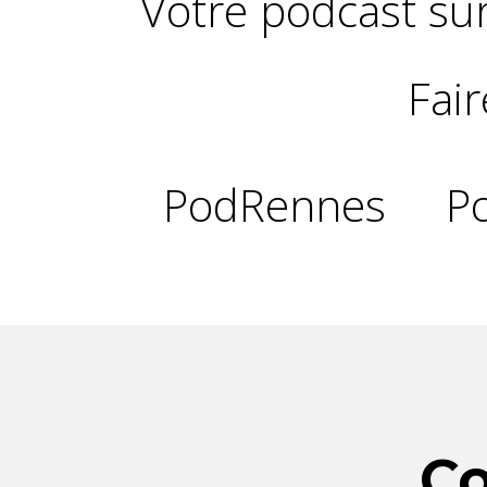
Votre podcast su
Fai
PodRennes
P
Co