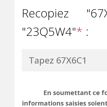
Recopiez "6
"23Q5W4"
*
:
En soumettant ce fo
informations saisies soien