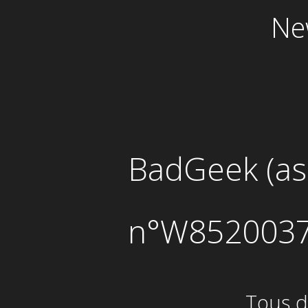
Ne
BadGeek (ass
n°W85200379
Tous d