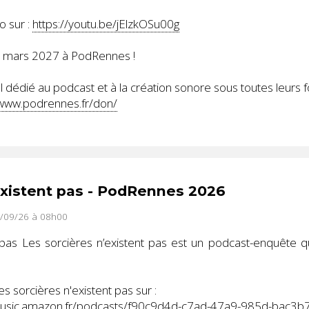
o sur :
https://youtu.be/jElzkOSu00g
8 mars 2027 à PodRennes !
 dédié au podcast et à la création sonore sous toutes leurs 
/www.podrennes.fr/don/
existent pas - PodRennes 2026
7/09/26 à 08h00
 pas Les sorcières n’existent pas est un podcast-enquête q
 sorcières n'existent pas sur :
music.amazon.fr/podcasts/f90c9d4d-c7ad-47a9-985d-bac3b