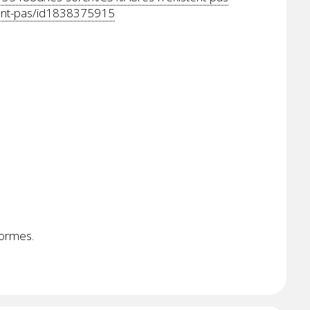
tent-pas/id1838375915
formes.