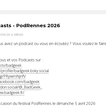
casts - PodRennes 2026
0/09/26 à 08h00
s avez un podcast ou vous en écoutez ? Vous voulez le faire s
us et vos Podcasts sur :
h.tv/badgeek
/profile/badgeek.bsky.social
.gg/PRywmNjnfV
facebook.com/badgeek
odon.social/@_BadGeek
_
ww.badgeek.fr/
occasion du festival PodRennes le dimanche 5 avril 2026