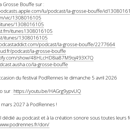
 Grosse Bouffe sur :
/podcasts.apple.com/lu/podcast/la-grosse-bouffe/id1308016
.fm/vic/1308016105
fm/itunes/1308016105
ast.fm/itunes1308016105
.st/itunes/1308016105
podcastaddict.com/podcast/la-grosse-bouffe/2277664
oud.fr/podcast/la-grosse-bouffe
potify.com/show/48HLcHD8ia87M9oj493X7Q
odcast.ausha.co/la-grosse-bouffe
occasion du festival PodRennes le dimanche 5 avril 2026
o sur :
https://youtu.be/HAGrg9ypvUQ
8 mars 2027 à PodRennes !
 dédié au podcast et à la création sonore sous toutes leurs 
/www.podrennes.fr/don/