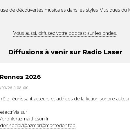
se de découvertes musicales dans les styles Musiques du 
Vous aussi, diffusez votre podcast sur les ondes.
Diffusions à venir sur Radio Laser
odRennes 2026
6/09/26 à 08h00
 rôle réunissant acteurs et actrices de la fiction sonore autour
ectrivia sur :
/profile/azmar.ficson.fr
todon.social/@azmar@mastodon.top