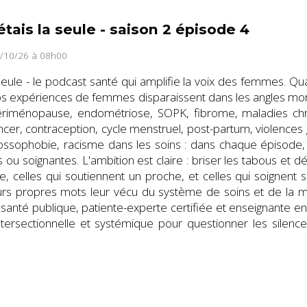
étais la seule - saison 2 épisode 4
4/10/26 à 08h00
a seule - le podcast santé qui amplifie la voix des femmes. Q
os expériences de femmes disparaissent dans les angles mort
périménopause, endométriose, SOPK, fibrome, maladies chr
cer, contraception, cycle menstruel, post-partum, violences g
rossophobie, racisme dans les soins : dans chaque épisode
 ou soignantes. L'ambition est claire : briser les tabous et d
ie, celles qui soutiennent un proche, et celles qui soignent 
eurs propres mots leur vécu du système de soins et de la 
 santé publique, patiente-experte certifiée et enseignante 
ersectionnelle et systémique pour questionner les silence