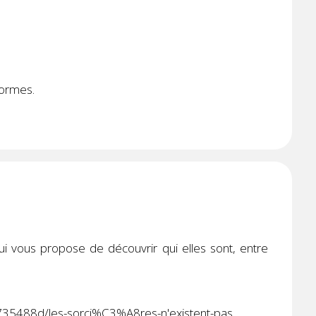
formes.
ui vous propose de découvrir qui elles sont, entre
735488d/les-sorci%C3%A8res-n'existent-pas