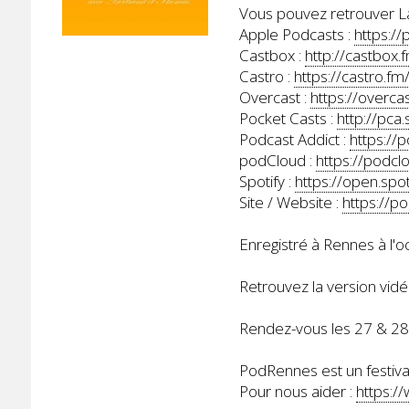
Vous pouvez retrouver La
Apple Podcasts :
https:/
Castbox :
http://castbox
Castro :
https://castro.
Overcast :
https://overc
Pocket Casts :
http://pca
Podcast Addict :
https://
podCloud :
https://podcl
Spotify :
https://open.s
Site / Website :
https://p
Enregistré à Rennes à l'
Retrouvez la version vidé
Rendez-vous les 27 & 2
PodRennes est un festival
Pour nous aider :
https:/