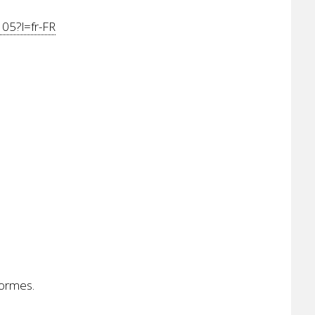
105?l=fr-FR
formes.