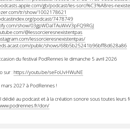
/podcasts.apple.com/gb/podcast/les-sorci%C3%A8res-nexis
eezer.com/tr/show/1002178621
podcastindex.org/podcast/7478749
potify.com/show/03gpWDaITAuWxV3pFQ9RGJ
outube.com/@lessorcieresnexistentpas
nstagram.com/lessorcieresnexistentpas/
feeds.acast.com/public/shows/68b5b25241b96bff8d628a86
occasion du festival PodRennes le dimanche 5 avril 2026
o sur :
https://youtu.be/seFoUvHWuNE
8 mars 2027 à PodRennes !
 dédié au podcast et à la création sonore sous toutes leurs 
/www.podrennes.fr/don/