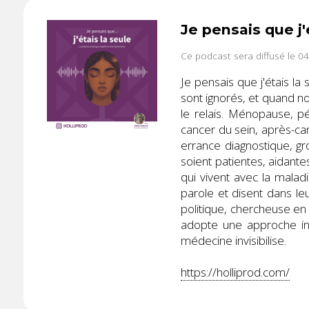
Je pensais que j'
Ce podcast sera diffusé le 0
Je pensais que j'étais l
sont ignorés, et quand n
le relais. Ménopause, 
cancer du sein, après-can
errance diagnostique, g
soient patientes, aidantes
qui vivent avec la malad
parole et disent dans l
politique, chercheuse en
adopte une approche int
médecine invisibilise.
https://holliprod.com/