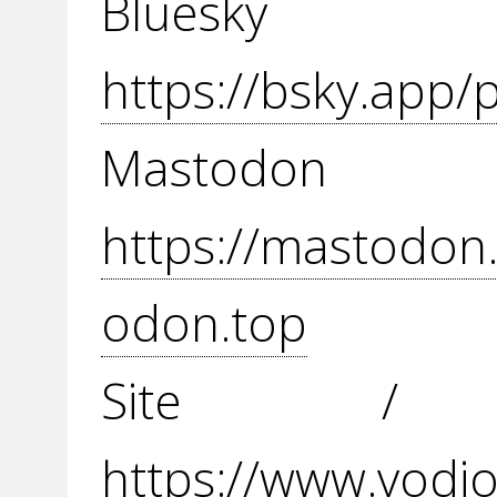
Blue
https://bsky.app/p
Mast
https://mastodo
odon.top
Site / 
https://www.vodio