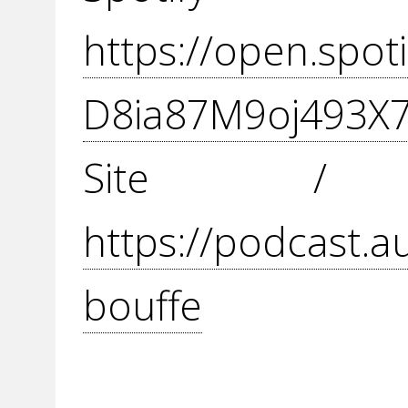
https://open.spo
D8ia87M9oj493X
Site / 
https://podcast.a
bouffe