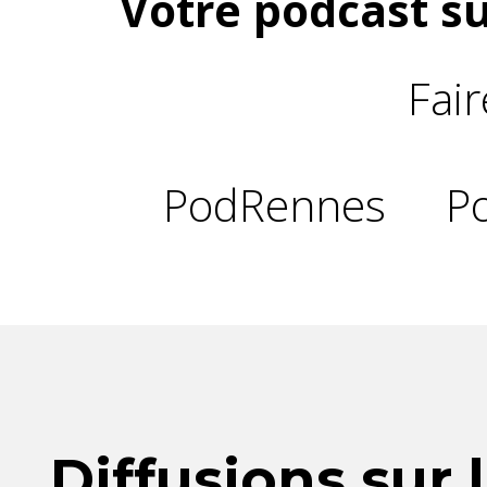
Votre podcast su
Fai
PodRennes
P
Diffusions sur