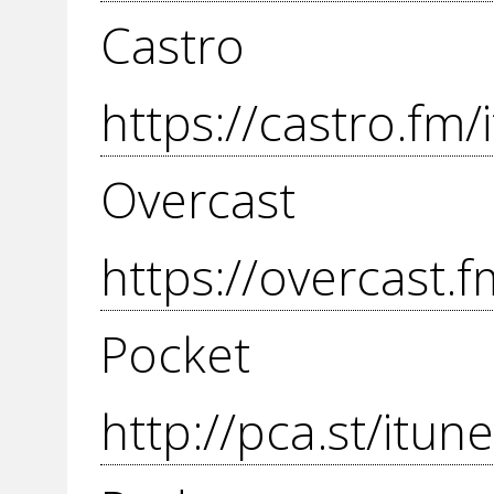
Cas
https://castro.fm
Over
https://overcast
Pocket
http://pca.st/itu