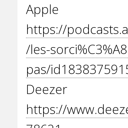
Apple P
https://podcasts
/les-sorci%C3%A8r
pas/id183837591
Dee
https://www.deez