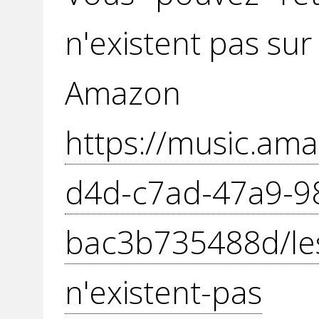
n'existent pas sur 
Amazon
https://music.ama
d4d-c7ad-47a9-9
bac3b735488d/le
n'existent-pas