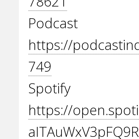
78621
Podcas
https://podcasti
749
Spot
https://open.spo
aITAuWxV3pFQ9R