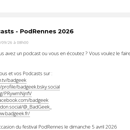
casts - PodRennes 2026
0/09/26 à 08h00
s avez un podcast ou vous en écoutez ? Vous voulez le faire s
us et vos Podcasts sur :
h.tv/badgeek
/profile/badgeek.bsky.social
.gg/PRywmNjnfV
facebook.com/badgeek
odon.social/@_BadGeek
_
ww.badgeek.fr/
occasion du festival PodRennes le dimanche 5 avril 2026