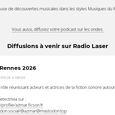
se de découvertes musicales dans les styles Musiques du 
Vous aussi, diffusez votre podcast sur les ondes.
Diffusions à venir sur Radio Laser
odRennes 2026
6/09/26 à 08h00
 rôle réunissant acteurs et actrices de la fiction sonore autour
ectrivia sur :
/profile/azmar.ficson.fr
todon.social/@azmar@mastodon.top