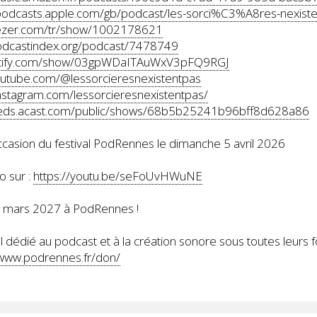
/podcasts.apple.com/gb/podcast/les-sorci%C3%A8res-nexis
eezer.com/tr/show/1002178621
podcastindex.org/podcast/7478749
potify.com/show/03gpWDaITAuWxV3pFQ9RGJ
outube.com/@lessorcieresnexistentpas
nstagram.com/lessorcieresnexistentpas/
feeds.acast.com/public/shows/68b5b25241b96bff8d628a86
occasion du festival PodRennes le dimanche 5 avril 2026
o sur :
https://youtu.be/seFoUvHWuNE
8 mars 2027 à PodRennes !
 dédié au podcast et à la création sonore sous toutes leurs 
/www.podrennes.fr/don/