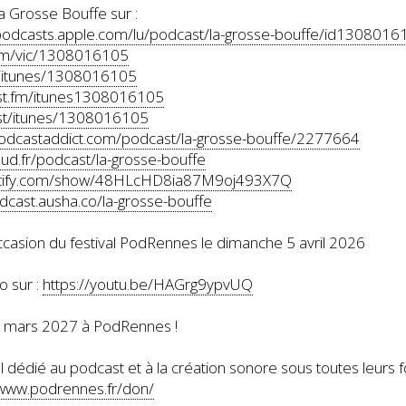
 Grosse Bouffe sur :
/podcasts.apple.com/lu/podcast/la-grosse-bouffe/id1308016
.fm/vic/1308016105
fm/itunes/1308016105
ast.fm/itunes1308016105
.st/itunes/1308016105
podcastaddict.com/podcast/la-grosse-bouffe/2277664
oud.fr/podcast/la-grosse-bouffe
potify.com/show/48HLcHD8ia87M9oj493X7Q
odcast.ausha.co/la-grosse-bouffe
occasion du festival PodRennes le dimanche 5 avril 2026
o sur :
https://youtu.be/HAGrg9ypvUQ
8 mars 2027 à PodRennes !
 dédié au podcast et à la création sonore sous toutes leurs 
/www.podrennes.fr/don/