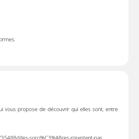
formes.
ui vous propose de découvrir qui elles sont, entre
735488d/les-sorci%C3%A8res-n'existent-pas