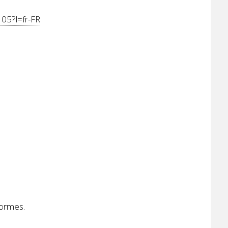
105?l=fr-FR
formes.