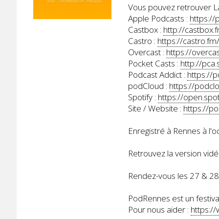
Vous pouvez retrouver La
Apple Podcasts :
https:/
Castbox :
http://castbox
Castro :
https://castro.
Overcast :
https://overc
Pocket Casts :
http://pca
Podcast Addict :
https://
podCloud :
https://podcl
Spotify :
https://open.s
Site / Website :
https://p
Enregistré à Rennes à l'
Retrouvez la version vidé
Rendez-vous les 27 & 2
PodRennes est un festival
Pour nous aider :
https:/