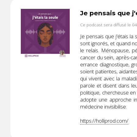
Je pensais que j'
Ce podcast sera diffusé le 0
Je pensais que j'étais l
sont ignorés, et quand n
le relais. Ménopause, 
cancer du sein, après-can
errance diagnostique, g
soient patientes, aidantes
qui vivent avec la malad
parole et disent dans l
politique, chercheuse en
adopte une approche int
médecine invisibilise.
https://holliprod.com/