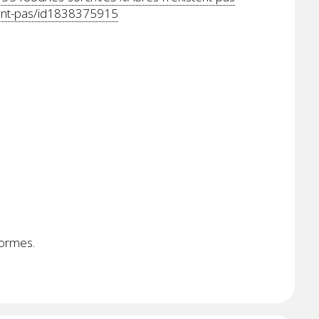
tent-pas/id1838375915
formes.