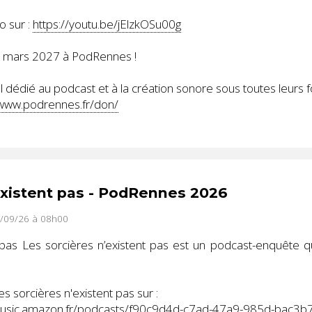
o sur :
https://youtu.be/jElzkOSu00g
8 mars 2027 à PodRennes !
 dédié au podcast et à la création sonore sous toutes leurs 
/www.podrennes.fr/don/
existent pas - PodRennes 2026
7/09/26 à 08h00
 pas Les sorcières n’existent pas est un podcast-enquête q
 sorcières n'existent pas sur :
music.amazon.fr/podcasts/f90c9d4d-c7ad-47a9-985d-bac3b