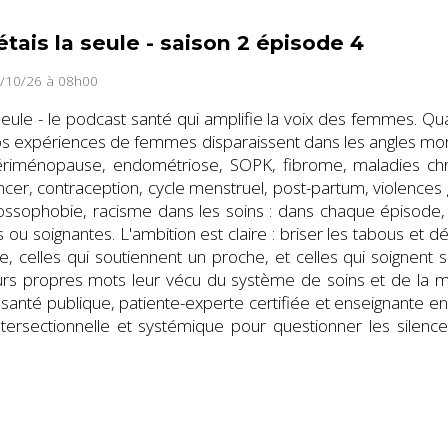
étais la seule - saison 2 épisode 4
4/10/26 à 08h00
a seule - le podcast santé qui amplifie la voix des femmes. Q
os expériences de femmes disparaissent dans les angles mort
périménopause, endométriose, SOPK, fibrome, maladies chr
cer, contraception, cycle menstruel, post-partum, violences g
rossophobie, racisme dans les soins : dans chaque épisode
 ou soignantes. L'ambition est claire : briser les tabous et d
ie, celles qui soutiennent un proche, et celles qui soignent 
eurs propres mots leur vécu du système de soins et de la 
 santé publique, patiente-experte certifiée et enseignante 
ersectionnelle et systémique pour questionner les silence