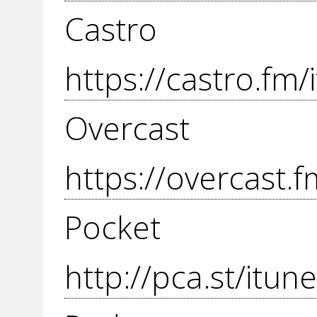
Cas
https://castro.fm
Over
https://overcast
Pocket
http://pca.st/itu