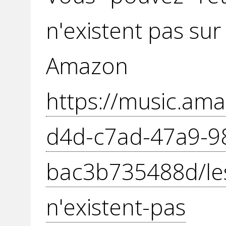
n'existent pas sur 
Amazon
https://music.ama
d4d-c7ad-47a9-9
bac3b735488d/le
n'existent-pas