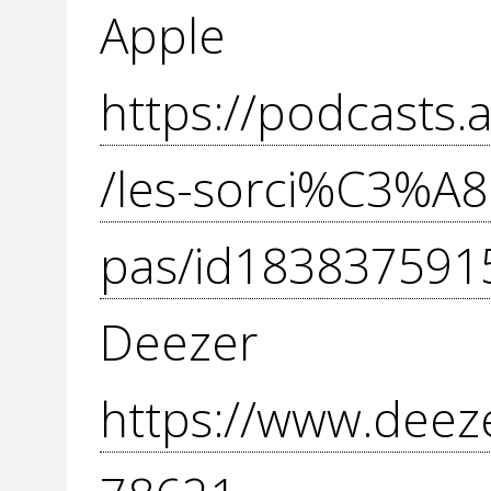
Apple P
https://podcasts
/les-sorci%C3%A8r
pas/id183837591
Dee
https://www.deez