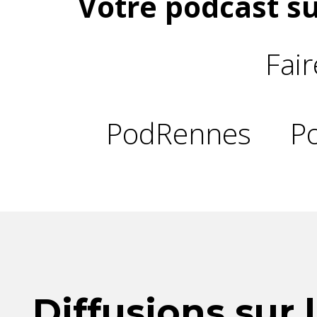
Votre podcast su
Fai
PodRennes
P
Diffusions sur