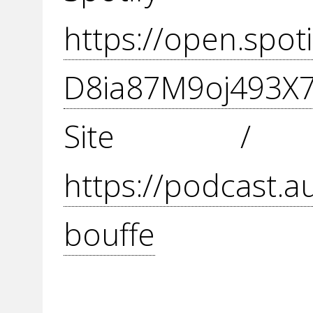
https://open.spo
D8ia87M9oj493X
Site / 
https://podcast.a
bouffe