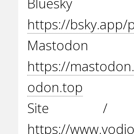
Blue
https://bsky.app/p
Mast
https://mastodo
odon.top
Site / 
https://www.vodio