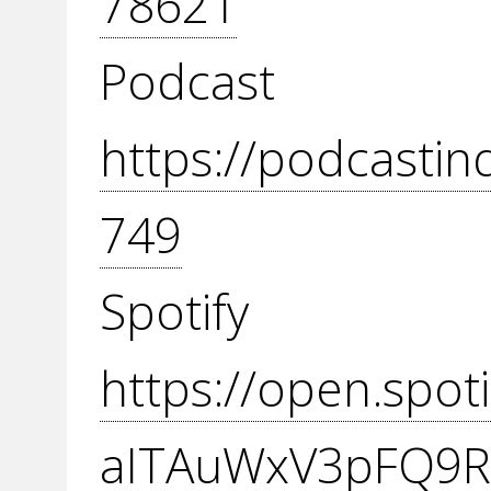
78621
Podcas
https://podcasti
749
Spot
https://open.spo
aITAuWxV3pFQ9R