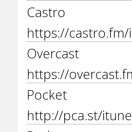
Cas
https://castro.fm
Over
https://overcast
Pocket
http://pca.st/itu