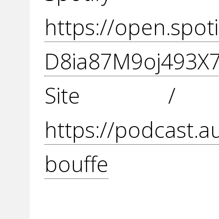
https://open.spo
D8ia87M9oj493X
Site / 
https://podcast.a
bouffe