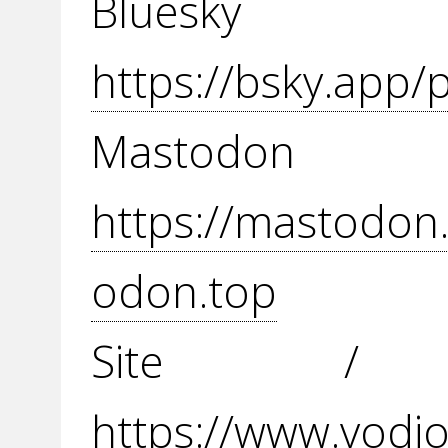
Blue
https://bsky.app/p
Mast
https://mastodo
odon.top
Site / 
https://www.vodio