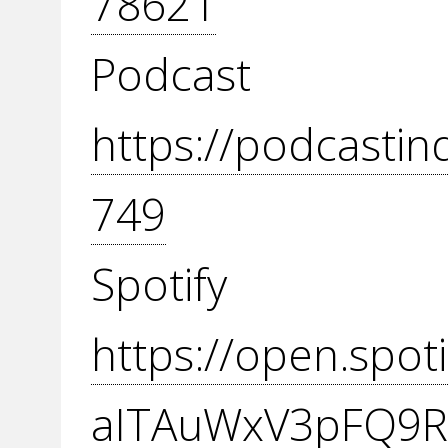
78621
Podcas
https://podcasti
749
Spot
https://open.spo
aITAuWxV3pFQ9R