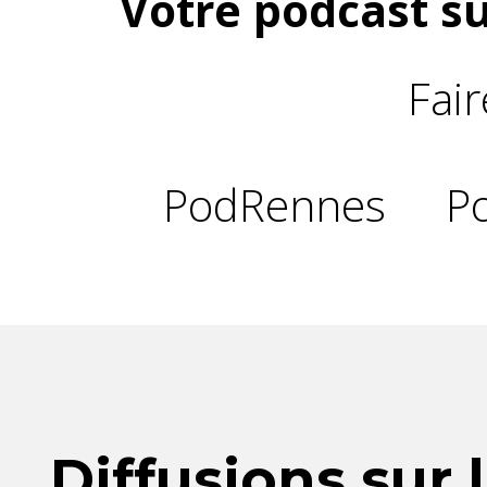
Votre podcast su
Fai
PodRennes
P
Diffusions sur