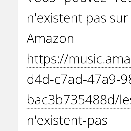
n'existent pas sur 
Amazon
https://music.ama
d4d-c7ad-47a9-9
bac3b735488d/le
n'existent-pas