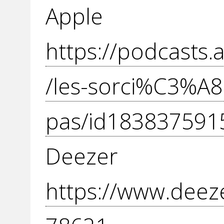
Apple P
https://podcasts
/les-sorci%C3%A8r
pas/id183837591
Dee
https://www.deez