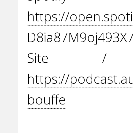
https://open.spo
D8ia87M9oj493X
Site / 
https://podcast.a
bouffe