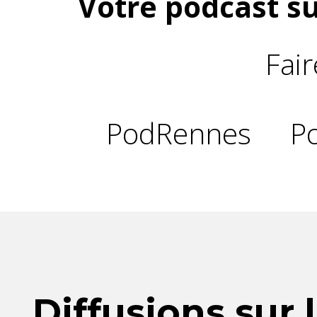
Votre podcast su
Fai
PodRennes
P
Diffusions sur