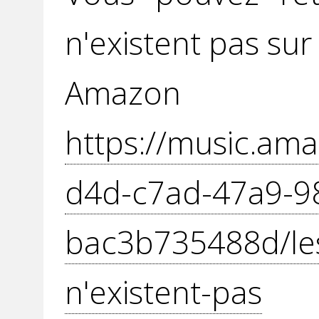
n'existent pas sur 
Amazon
https://music.ama
d4d-c7ad-47a9-9
bac3b735488d/le
n'existent-pas