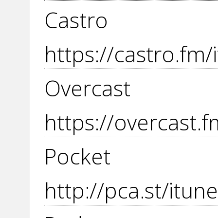
Cas
https://castro.fm
Over
https://overcast
Pocket
http://pca.st/itu