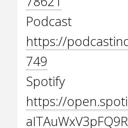
78621
Podcas
https://podcasti
749
Spot
https://open.spo
aITAuWxV3pFQ9R