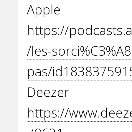
Apple P
https://podcasts
/les-sorci%C3%A8r
pas/id183837591
Dee
https://www.deez