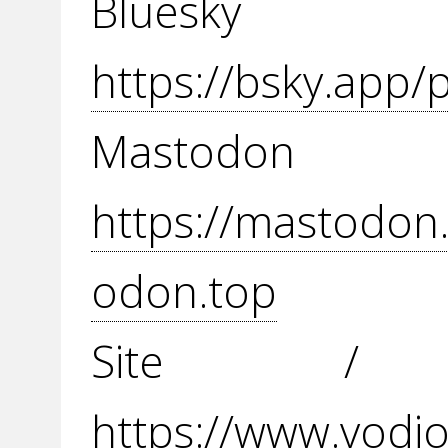
Blue
https://bsky.app/p
Mast
https://mastodo
odon.top
Site / 
https://www.vodio