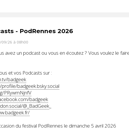
casts - PodRennes 2026
0/09/26 à 08h00
s avez un podcast ou vous en écoutez ? Vous voulez le faire s
us et vos Podcasts sur :
h.tv/badgeek
/profile/badgeek.bsky.social
.gg/PRywmNjnfV
facebook.com/badgeek
odon.social/@_BadGeek
_
ww.badgeek.fr/
occasion du festival PodRennes le dimanche 5 avril 2026