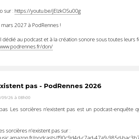
o sur :
https://youtu.be/jElzkOSu00g
8 mars 2027 à PodRennes !
 dédié au podcast et à la création sonore sous toutes leurs 
/www.podrennes.fr/don/
existent pas - PodRennes 2026
7/09/26 à 08h00
 pas Les sorcières n’existent pas est un podcast-enquête q
 sorcières n'existent pas sur :
music.amazon.fr/podcasts/f90c9d4d-c7ad-47a9-985d-bac3b