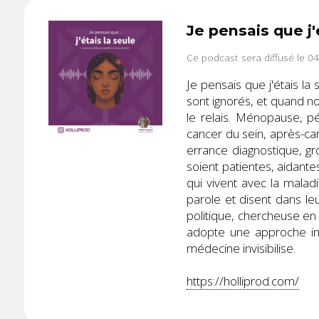
Je pensais que j'
Ce podcast sera diffusé le 0
Je pensais que j'étais l
sont ignorés, et quand n
le relais. Ménopause, 
cancer du sein, après-can
errance diagnostique, g
soient patientes, aidantes
qui vivent avec la malad
parole et disent dans l
politique, chercheuse en
adopte une approche int
médecine invisibilise.
https://holliprod.com/