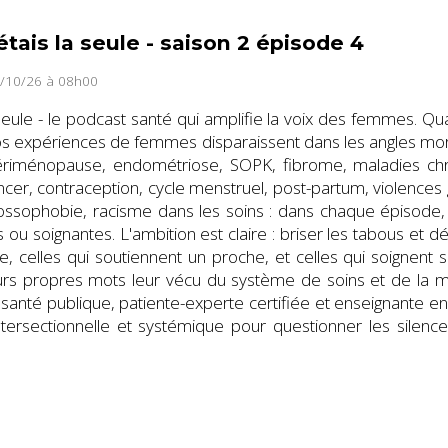
étais la seule - saison 2 épisode 4
4/10/26 à 08h00
a seule - le podcast santé qui amplifie la voix des femmes. Q
os expériences de femmes disparaissent dans les angles mort
périménopause, endométriose, SOPK, fibrome, maladies chr
cer, contraception, cycle menstruel, post-partum, violences g
rossophobie, racisme dans les soins : dans chaque épisode
 ou soignantes. L'ambition est claire : briser les tabous et d
ie, celles qui soutiennent un proche, et celles qui soignent 
eurs propres mots leur vécu du système de soins et de la 
 santé publique, patiente-experte certifiée et enseignante 
ersectionnelle et systémique pour questionner les silence