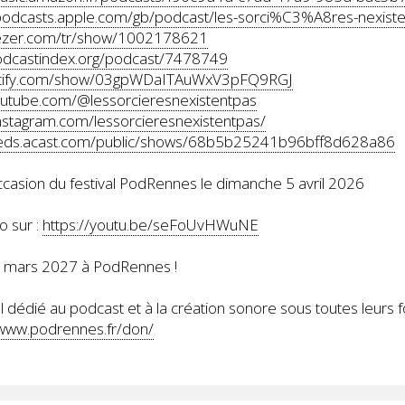
/podcasts.apple.com/gb/podcast/les-sorci%C3%A8res-nexis
eezer.com/tr/show/1002178621
podcastindex.org/podcast/7478749
potify.com/show/03gpWDaITAuWxV3pFQ9RGJ
outube.com/@lessorcieresnexistentpas
nstagram.com/lessorcieresnexistentpas/
feeds.acast.com/public/shows/68b5b25241b96bff8d628a86
occasion du festival PodRennes le dimanche 5 avril 2026
o sur :
https://youtu.be/seFoUvHWuNE
8 mars 2027 à PodRennes !
 dédié au podcast et à la création sonore sous toutes leurs 
/www.podrennes.fr/don/