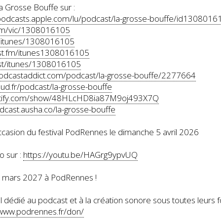
 Grosse Bouffe sur :
/podcasts.apple.com/lu/podcast/la-grosse-bouffe/id1308016
.fm/vic/1308016105
fm/itunes/1308016105
ast.fm/itunes1308016105
.st/itunes/1308016105
podcastaddict.com/podcast/la-grosse-bouffe/2277664
oud.fr/podcast/la-grosse-bouffe
potify.com/show/48HLcHD8ia87M9oj493X7Q
odcast.ausha.co/la-grosse-bouffe
occasion du festival PodRennes le dimanche 5 avril 2026
o sur :
https://youtu.be/HAGrg9ypvUQ
8 mars 2027 à PodRennes !
 dédié au podcast et à la création sonore sous toutes leurs 
/www.podrennes.fr/don/