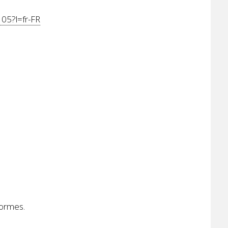
105?l=fr-FR
formes.