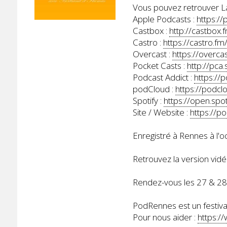
Vous pouvez retrouver La
Apple Podcasts :
https:/
Castbox :
http://castbox
Castro :
https://castro.
Overcast :
https://overc
Pocket Casts :
http://pca
Podcast Addict :
https://
podCloud :
https://podcl
Spotify :
https://open.s
Site / Website :
https://p
Enregistré à Rennes à l'
Retrouvez la version vidé
Rendez-vous les 27 & 2
PodRennes est un festival
Pour nous aider :
https:/