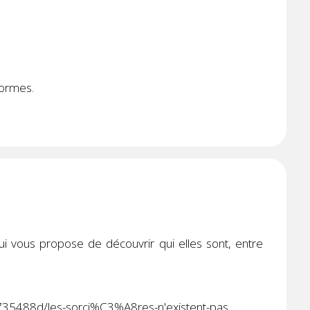
formes.
ui vous propose de découvrir qui elles sont, entre
735488d/les-sorci%C3%A8res-n'existent-pas