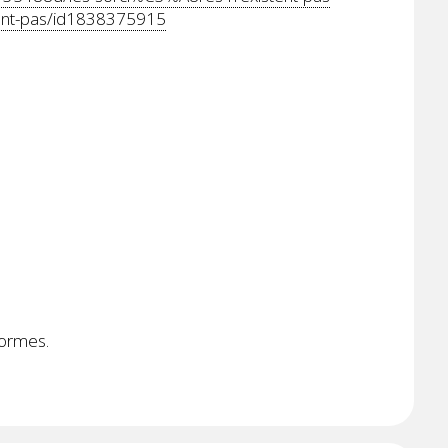
tent-pas/id1838375915
formes.