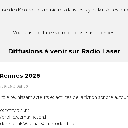
se de découvertes musicales dans les styles Musiques du 
Vous aussi, diffusez votre podcast sur les ondes.
Diffusions à venir sur Radio Laser
odRennes 2026
6/09/26 à 08h00
 rôle réunissant acteurs et actrices de la fiction sonore autour
ectrivia sur :
/profile/azmar.ficson.fr
todon.social/@azmar@mastodon.top